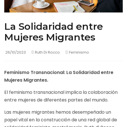
Feminismo
Gastronomía
La Solidaridad entre
Historias Inspiradoras
Mujeres Migrantes
Literatura
Manifiestos
26/10/2023
Ruth Di Rocco
Feminismo
Poesía
Reflexiones Personales
Feminismo Transnacional: La Solidaridad entre
Mujeres Migrantes.
Salud y Bienestar
Vivencias enriquecedoras
El feminismo transnacional implica la colaboración
entre mujeres de diferentes partes del mundo.
Viajes
Las mujeres migrantes hemos desempeñado un
papel vital en la construcción de una red global de